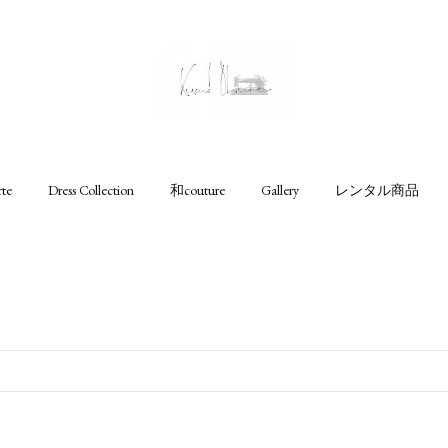
rte
Dress Collection
和couture
Gallery
レンタル商品