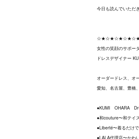
今日も読んでいただ
☆★☆★☆★☆★☆
女性の笑顔のサポー
ドレスデザイナー KU
オーダードレス、オ
愛知、名古屋、豊橋
●KUMI OHARA 
●和couture〜和
●Liberté〜着る
●LALA代理店〜か