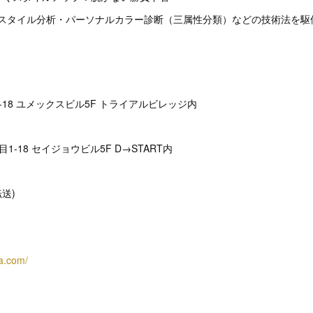
～骨格スタイル分析・パーソナルカラー診断（三属性分類）などの技術法を
-18 ユメックスビル5F トライアルビレッジ内
1-18 セイジョウビル5F D→START内
(転送)
ra.com/