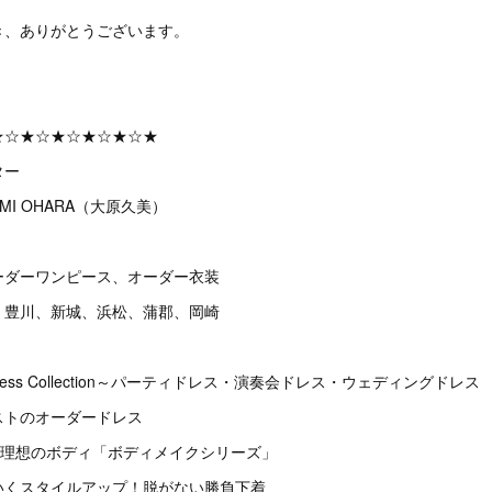
き、ありがとうございます。
★☆★☆★☆★☆★☆★
ター
MI OHARA（大原久美）
ーダーワンピース、オーダー衣装
、豊川、新城、浜松、蒲郡、岡崎
Dress Collection～パーティドレス・演奏会ドレス・ウェディングドレス
テイストのオーダードレス
だけで理想のボディ「ボディメイクシリーズ」
わいくスタイルアップ！脱がない勝負下着