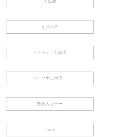
人生観
ビジネス
ファッション診断
パーソナルカラー
数秘＆カラー
liberté