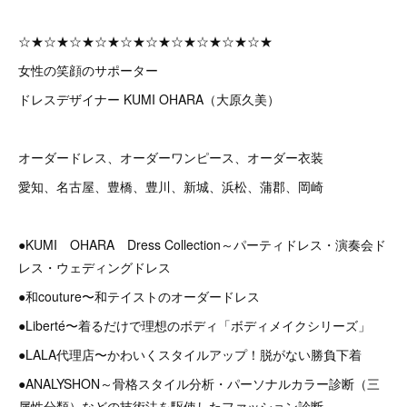
☆★☆★☆★☆★☆★☆★☆★☆★☆★☆★
女性の笑顔のサポーター
ドレスデザイナー KUMI OHARA（大原久美）
オーダードレス、オーダーワンピース、オーダー衣装
愛知、名古屋、豊橋、豊川、新城、浜松、蒲郡、岡崎
●KUMI OHARA Dress Collection～パーティドレス・演奏会ド
レス・ウェディングドレス
●和couture〜和テイストのオーダードレス
●Liberté〜着るだけで理想のボディ「ボディメイクシリーズ」
●LALA代理店〜かわいくスタイルアップ！脱がない勝負下着
●ANALYSHON～骨格スタイル分析・パーソナルカラー診断（三
属性分類）などの技術法を駆使したファッション診断