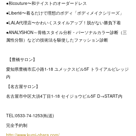
●和couture〜和テイストのオーダードレス
●Liberté〜着るだけで理想のボディ「ボディメイクシリーズ」
●LALA代理店〜かわいくスタイルアップ！脱がない勝負下着
●ANALYSHON～骨格スタイル分析・パーソナルカラー診断（三
属性分類）などの技術法を駆使したファッション診断
【豊橋サロン】
愛知県豊橋市広小路1-18 ユメックスビル5F トライアルビレッジ
内
【名古屋サロン】
名古屋市中区大須4丁目1-18 セイジョウビル5F D→START内
TEL:0533-74-1253(転送)
完全予約制
http://www.kumi-ohara.com/