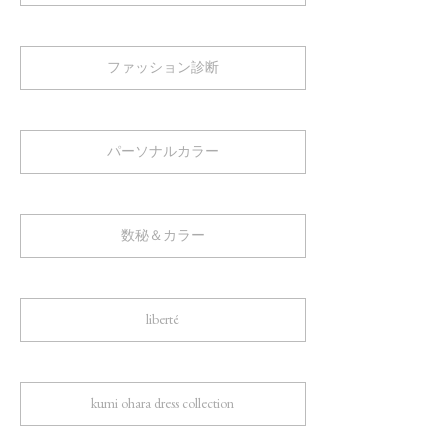
ファッション診断
パーソナルカラー
数秘＆カラー
liberté
kumi ohara dress collection