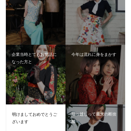
企業当時とてもお世話に
今年は流れに身をまかす
なった方と
引っ越しって最大の断捨
明けましておめでとうご
離
ざいます