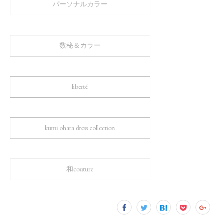
パーソナルカラー
数秘＆カラー
liberté
kumi ohara dress collection
和couture