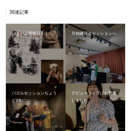
関連記事
いよいよ明後日！！
月例練習会セッションへ
バズルセッションちょう
デビューライブにお邪魔
ど2年に
しました