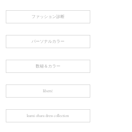
ファッション診断
パーソナルカラー
数秘＆カラー
liberté
kumi ohara dress collection