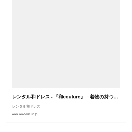
レンタル和ドレス - 『和couture』－着物の持つ優雅さと洋服の持つ気軽さを融合した新しいジャンルの和ドレス－
レンタル和ドレス
www.wa-couture.jp