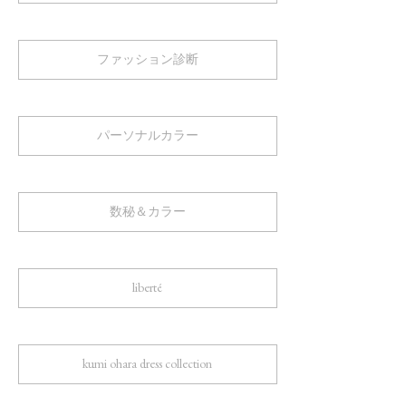
ファッション診断
パーソナルカラー
数秘＆カラー
liberté
kumi ohara dress collection