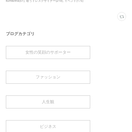
kumi&rina
(
51
)
歌うドレスデザイナー
(
219
)
イベント
(
175
)
ブログカテゴリ
女性の笑顔のサポーター
ファッション
人生観
ビジネス