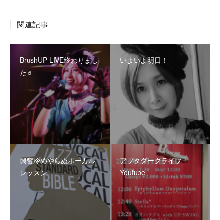
関連記事
BrushUP LIVE終わりまし
いよいよ明日！
た♬
興奮冷めやらぬボーカル
アフタダークライブ
レッスン
Youtube