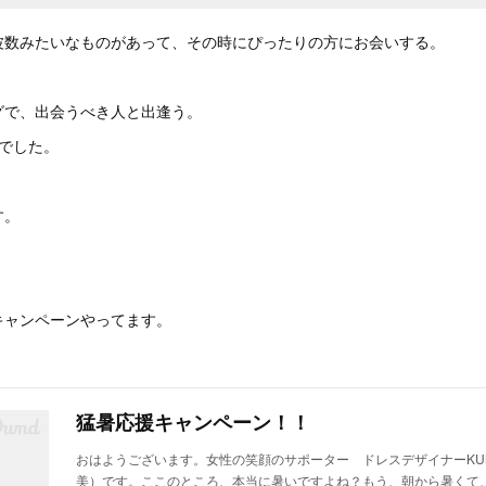
波数みたいなものがあって、その時にぴったりの方にお会いする。
グで、出会うべき人と出逢う。
でした。
す。
キャンペーンやってます。
猛暑応援キャンペーン！！
おはようございます。女性の笑顔のサポーター ドレスデザイナーKUMI
美）です。ここのところ、本当に暑いですよね？もう、朝から暑くて