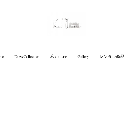
rte
Dress Collection
和couture
Gallery
レンタル商品