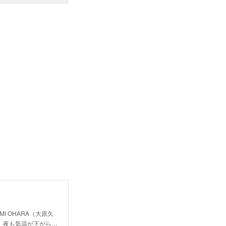
 OHARA（大原久
、夜も気温が下がら…