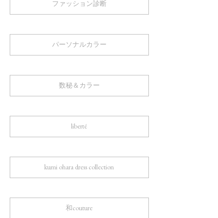
ファッション診断
パーソナルカラー
数秘＆カラー
liberté
kumi ohara dress collection
和couture