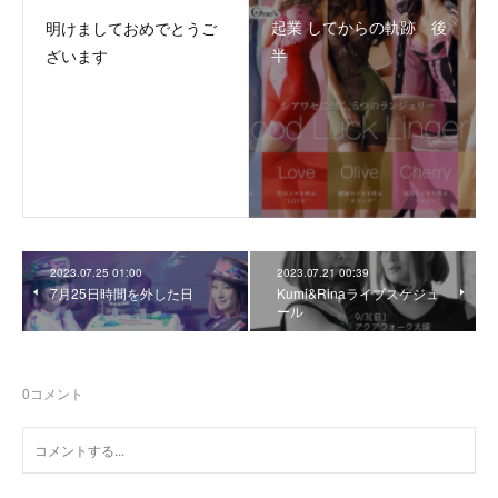
起業 してからの軌跡 後
明けましておめでとうご
半
ざいます
2023.07.25 01:00
2023.07.21 00:39
7月25日時間を外した日
Kumi&Rinaライブスケジュ
ール
0
コメント