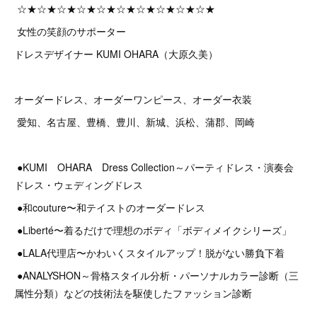
☆★☆★☆★☆★☆★☆★☆★☆★☆★☆★
女性の笑顔のサポーター
ドレスデザイナー KUMI OHARA（大原久美）
オーダードレス、オーダーワンピース、オーダー衣装
愛知、名古屋、豊橋、豊川、新城、浜松、蒲郡、岡崎
●KUMI OHARA Dress Collection～パーティドレス・演奏会
ドレス・ウェディングドレス
●和couture〜和テイストのオーダードレス
●Liberté〜着るだけで理想のボディ「ボディメイクシリーズ」
●LALA代理店〜かわいくスタイルアップ！脱がない勝負下着
●ANALYSHON～骨格スタイル分析・パーソナルカラー診断（三
属性分類）などの技術法を駆使したファッション診断