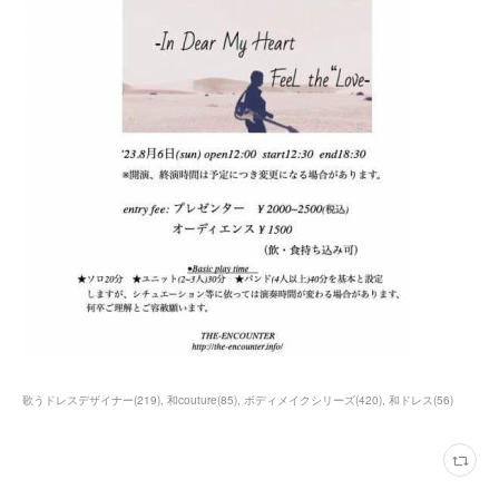
歌うドレスデザイナー
(
219
)
和couture
(
85
)
ボディメイクシリーズ
(
420
)
和ドレス
(
56
)