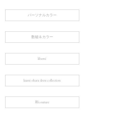
パーソナルカラー
数秘＆カラー
liberté
kumi ohara dress collection
和couture