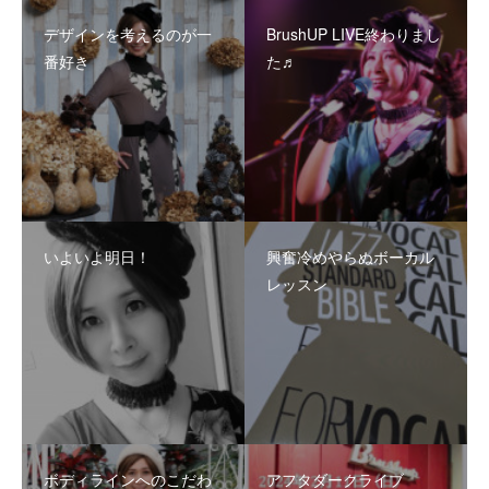
デザインを考えるのが一
BrushUP LIVE終わりまし
番好き
た♬
いよいよ明日！
興奮冷めやらぬボーカル
レッスン
ボディラインへのこだわ
アフタダークライブ