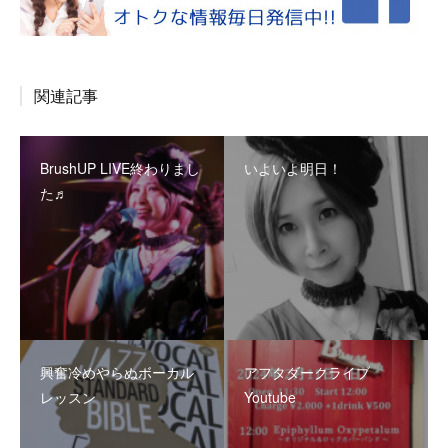
関連記事
BrushUP LIVE終わりまし
いよいよ明日！
た♬
興奮冷めやらぬボーカル
アフタダークライブ
レッスン
Youtube