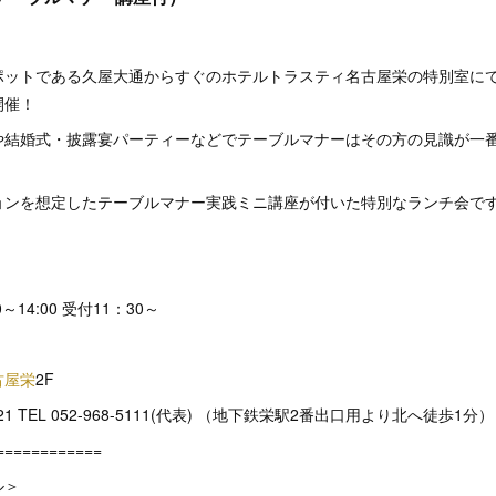
ポットである久屋大通からすぐのホテルトラスティ名古屋栄の特別室に
開催！
や結婚式・披露宴パーティーなどでテーブルマナーはその方の見識が一
ョンを想定したテーブルマナー実践ミニ講座が付いた特別なランチ会で
0～14:00 受付11：30～
古屋栄
2F
1 TEL 052-968-5111(代表) （地下鉄栄駅2番出口用より北へ徒歩1分）
============
ル＞