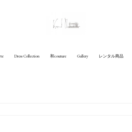
rte
Dress Collection
和couture
Gallery
レンタル商品