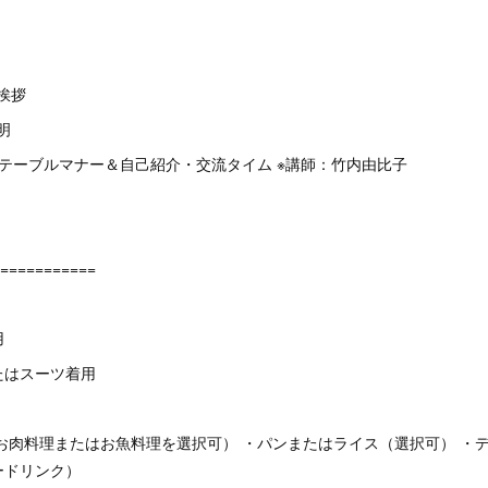
者挨拶
説明
がらテーブルマナー＆自己紹介・交流タイム ※講師：竹内由比子
拶
============
用
たはスーツ着用
お肉料理またはお魚料理を選択可） ・パンまたはライス（選択可） ・デ
ードリンク）