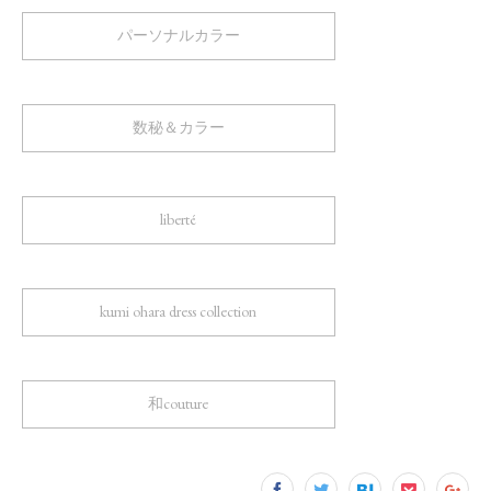
パーソナルカラー
数秘＆カラー
liberté
kumi ohara dress collection
和couture