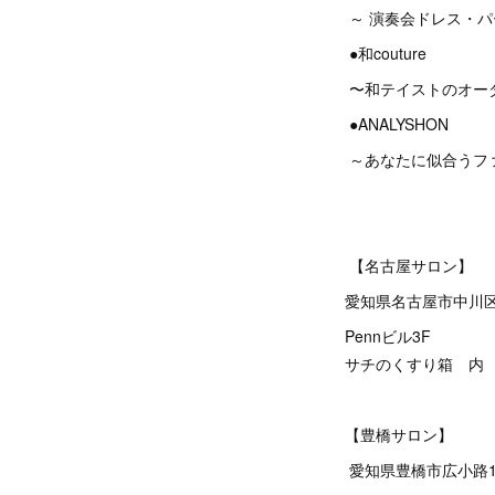
～ 演奏会ドレス・
●和couture
〜和テイストのオー
●ANALYSHON
～あなたに似合うフ
【名古屋サロン】
愛知県名古屋市中川区
Pennビル3F
サチのくすり箱 内
【豊橋サロン】
愛知県豊橋市広小路1