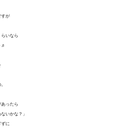
ですが
くらいなら
う♬
を
の。
があったら
わないかな？」
ぎずに