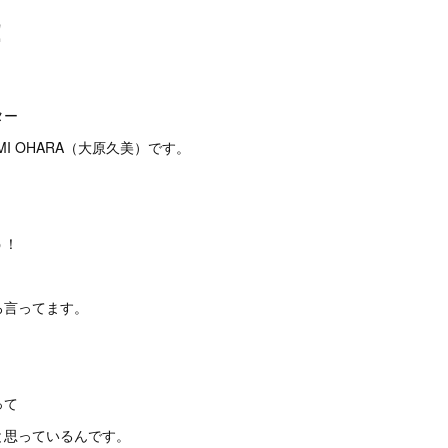
！
。
ター
I OHARA（大原久美）です。
う！
ろ言ってます。
って
と思っているんです。