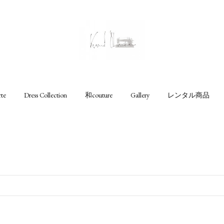
rte
Dress Collection
和couture
Gallery
レンタル商品