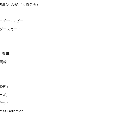
MI OHARA（大原久美）
ーダーワンピース、
ーダースカート、
、豊川、
、岡崎
ボディ
ーズ」
手伝い
s Collection