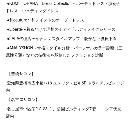
●KUMI OHARA Dress Collection～パーティドレス・演奏会
ドレス・ウェディングドレス
●和couture〜和テイストのオーダードレス
●Liberté〜着るだけで理想のボディ「ボディメイクシリーズ」
●LALA代理店〜かわいくスタイルアップ！脱がない勝負下着
●ANALYSHON～骨格スタイル分析・パーソナルカラー診断（三
属性分類）などの技術法を駆使したファッション診断
【豊橋サロン】
愛知県豊橋市広小路1-18 ユメックスビル5F トライアルビレッジ
内
【名古屋サロン】
名古屋市中区栄2‐2‐23 白川公園ビルディング7階 エニシア伏見
店内