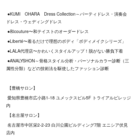
●KUMI OHARA Dress Collection～パーティドレス・演奏会
ドレス・ウェディングドレス
●和couture〜和テイストのオーダードレス
●Liberté〜着るだけで理想のボディ「ボディメイクシリーズ」
●LALA代理店〜かわいくスタイルアップ！脱がない勝負下着
●ANALYSHON～骨格スタイル分析・パーソナルカラー診断（三
属性分類）などの技術法を駆使したファッション診断
【豊橋サロン】
愛知県豊橋市広小路1-18 ユメックスビル5F トライアルビレッジ
内
【名古屋サロン】
名古屋市中区栄2‐2‐23 白川公園ビルディング7階 エニシア伏見
店内