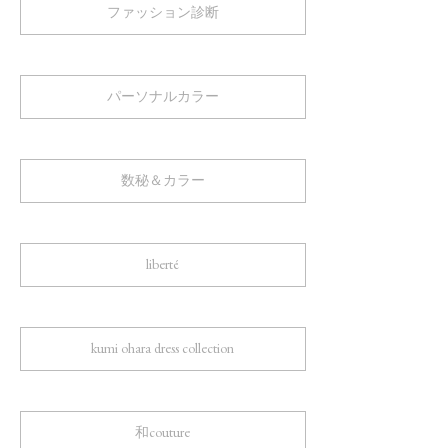
ファッション診断
パーソナルカラー
数秘＆カラー
liberté
kumi ohara dress collection
和couture