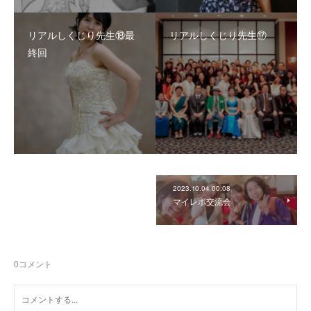
リアルしくじり先生⑱最
リアルしくじり先生⑰
終回
2023.10.04 00:08
マイレボ交流会
0
コメント