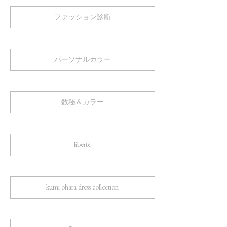
ファッション診断
パーソナルカラー
数秘＆カラー
liberté
kumi ohara dress collection