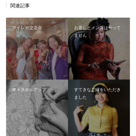
関連記事
マイレボ交流会
お直しとメンズはやって
ません
年々スキルアップ
すてきなご縁をいただき
ました