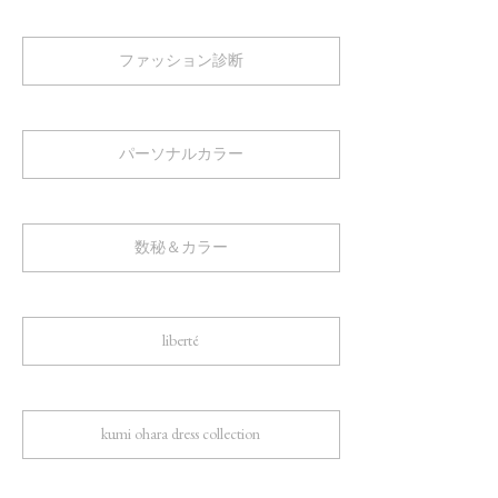
ファッション診断
パーソナルカラー
数秘＆カラー
liberté
kumi ohara dress collection