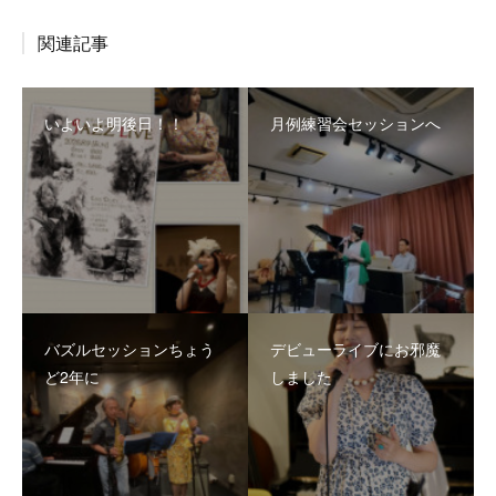
関連記事
いよいよ明後日！！
月例練習会セッションへ
バズルセッションちょう
デビューライブにお邪魔
ど2年に
しました