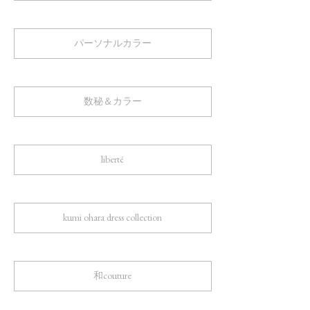
パーソナルカラー
数秘＆カラー
liberté
kumi ohara dress collection
和couture