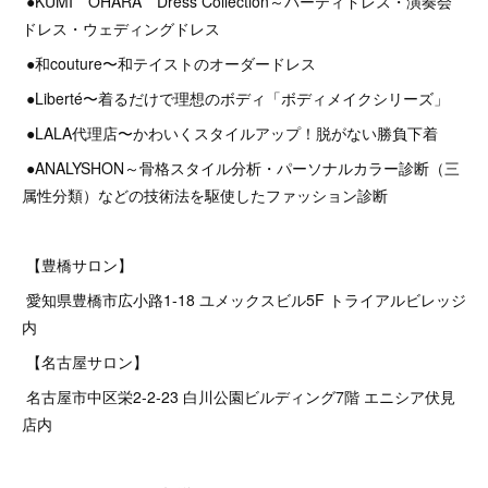
●KUMI OHARA Dress Collection～パーティドレス・演奏会
ドレス・ウェディングドレス
●和couture〜和テイストのオーダードレス
●Liberté〜着るだけで理想のボディ「ボディメイクシリーズ」
●LALA代理店〜かわいくスタイルアップ！脱がない勝負下着
●ANALYSHON～骨格スタイル分析・パーソナルカラー診断（三
属性分類）などの技術法を駆使したファッション診断
【豊橋サロン】
愛知県豊橋市広小路1-18 ユメックスビル5F トライアルビレッジ
内
【名古屋サロン】
名古屋市中区栄2‐2‐23 白川公園ビルディング7階 エニシア伏見
店内