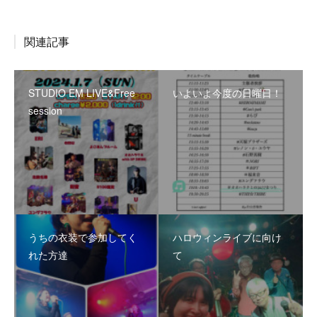
関連記事
STUDIO EM LIVE&Free
いよいよ今度の日曜日！
session
うちの衣装で参加してく
ハロウィンライブに向け
れた方達
て