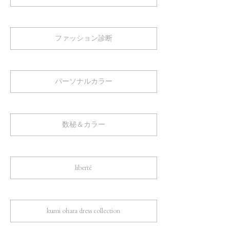
ファッション診断
パーソナルカラー
数秘＆カラー
liberté
kumi ohara dress collection