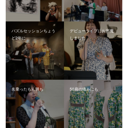
バズルセッションちょう
デビューライブにお邪魔
ど2年に
しました
名乗ったもん勝ち
50肩の痛みにも