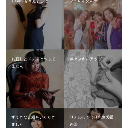
12周年を迎えました！
マイレボ交流会
お直しとメンズはやって
年々スキルアップ
ません
すてきなご縁をいただき
リアルしくじり先生⑱最
ました
終回