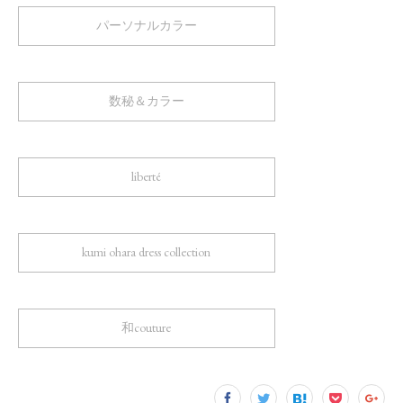
パーソナルカラー
数秘＆カラー
liberté
kumi ohara dress collection
和couture