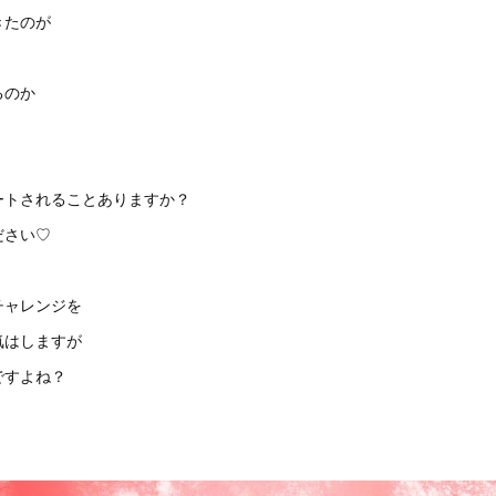
きたのが
るのか
ートされることありますか？
ださい♡
チャレンジを
気はしますが
ですよね？