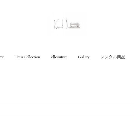
rte
Dress Collection
和couture
Gallery
レンタル商品