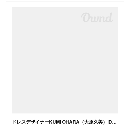
ドレスデザイナーKUMI OHARA（大原久美）ID：8603 | HORBY(ホービィ) オフィシャルサイト