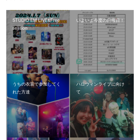
STUDIO EM LIVE&Free
いよいよ今度の日曜日！
session
うちの衣装で参加してく
ハロウィンライブに向け
れた方達
て