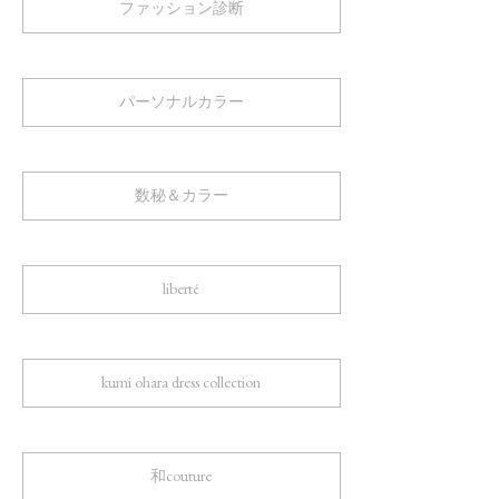
ファッション診断
パーソナルカラー
数秘＆カラー
liberté
kumi ohara dress collection
和couture