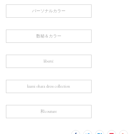
パーソナルカラー
数秘＆カラー
liberté
kumi ohara dress collection
和couture