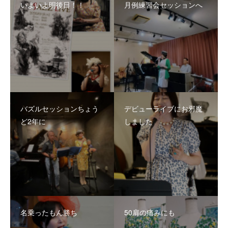
いよいよ明後日！！
月例練習会セッションへ
バズルセッションちょう
デビューライブにお邪魔
ど2年に
しました
名乗ったもん勝ち
50肩の痛みにも