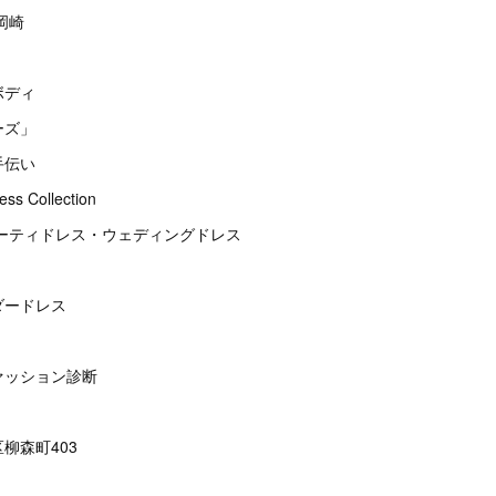
岡崎
ボディ
ーズ」
手伝い
 Collection
パーティドレス・ウェディングドレス
ダードレス
ァッション診断
柳森町403