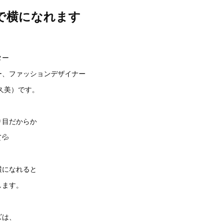
で横になれます
。
ター
ー、ファッションデザイナー
原久美）です。
り目だからか
💦
横になれると
します。
ズは、