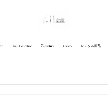
rte
Dress Collection
和couture
Gallery
レンタル商品