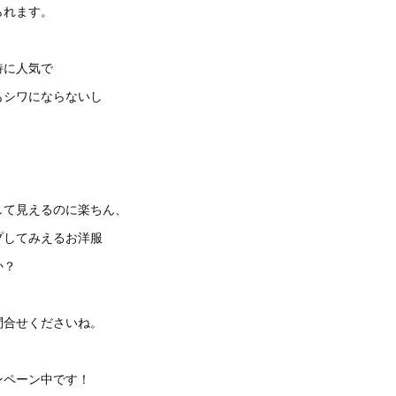
られます。
特に人気で
もシワにならないし
して見えるのに楽ちん、
プしてみえるお洋服
か？
問合せくださいね。
ンペーン中です！