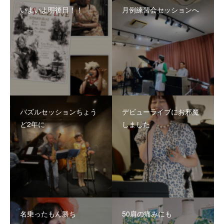
いよいよ明後日！！
月例練習会セッションへ
バズルセッションちょう
デビューライブにお邪魔
ど2年に
しました
名乗ったもん勝ち
50肩の痛みにも