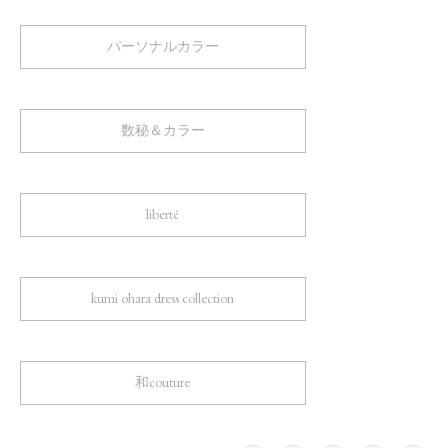
パーソナルカラー
数秘＆カラー
liberté
kumi ohara dress collection
和couture