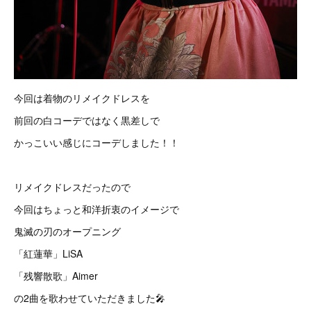
今回は着物のリメイクドレスを
前回の白コーデではなく黒差しで
かっこいい感じにコーデしました！！
リメイクドレスだったので
今回はちょっと和洋折衷のイメージで
鬼滅の刃のオープニング
「紅蓮華」LiSA
「残響散歌」Aimer
の2曲を歌わせていただきました🎤