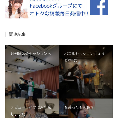
関連記事
月例練習会セッションへ
バズルセッションちょう
ど2年に
デビューライブにお邪魔
名乗ったもん勝ち
しました