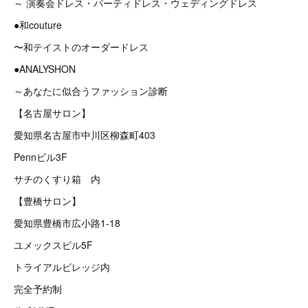
～ 演奏会ドレス・パーティドレス・ウェディングドレス
●和couture
〜和テイストのオーダードレス
●ANALYSHON
～あなたに似合うファッション診断
【名古屋サロン】
愛知県名古屋市中川区柳森町403
Pennビル3F
サチのくすり箱 内
【豊橋サロン】
愛知県豊橋市広小路1-18
ユメックスビル5F
トライアルビレッジ内
完全予約制