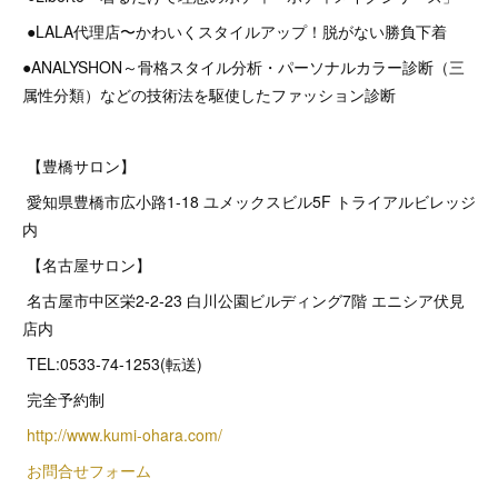
●LALA代理店〜かわいくスタイルアップ！脱がない勝負下着
●ANALYSHON～骨格スタイル分析・パーソナルカラー診断（三
属性分類）などの技術法を駆使したファッション診断
【豊橋サロン】
愛知県豊橋市広小路1-18 ユメックスビル5F トライアルビレッジ
内
【名古屋サロン】
名古屋市中区栄2‐2‐23 白川公園ビルディング7階 エニシア伏見
店内
TEL:0533-74-1253(転送)
完全予約制
http://www.kumi-ohara.com/
お問合せフォーム