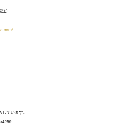
(転送)
ra.com/
ちしています。
4259