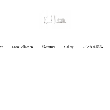
rte
Dress Collection
和couture
Gallery
レンタル商品