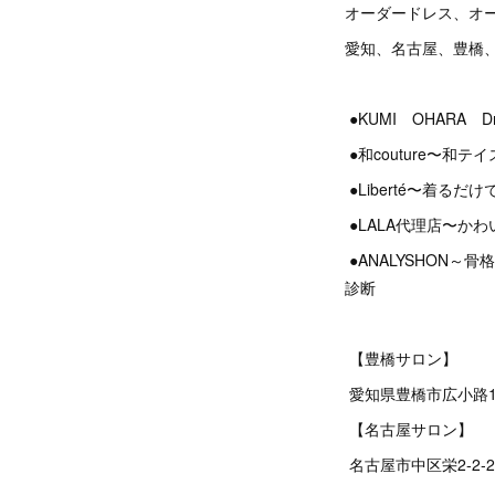
オーダードレス、オ
愛知、名古屋、豊橋
●KUMI OHARA 
●和couture〜和
●Liberté〜着
●LALA代理店〜か
●ANALYSHON
診断
【豊橋サロン】
愛知県豊橋市広小路1
【名古屋サロン】
名古屋市中区栄2‐2‐