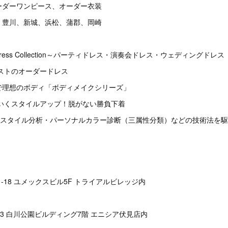
ーダーワンピース、オーダー衣装
、豊川、新城、浜松、蒲郡、岡崎
Dress Collection～パーティドレス・演奏会ドレス・ウェディングドレス
テイストのオーダードレス
るだけで理想のボディ「ボディメイクシリーズ」
わいくスタイルアップ！脱がない勝負下着
～骨格スタイル分析・パーソナルカラー診断（三属性分類）などの技術法を
-18 ユメックスビル5F トライアルビレッジ内
23 白川公園ビルディング7階 エニシア伏見店内