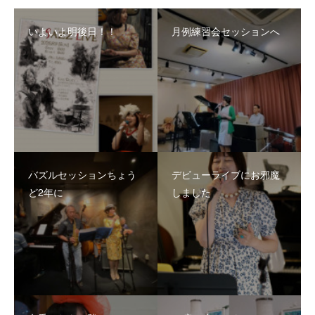
いよいよ明後日！！
月例練習会セッションへ
バズルセッションちょう
デビューライブにお邪魔
ど2年に
しました