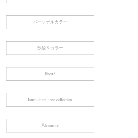
パーソナルカラー
数秘＆カラー
liberté
kumi ohara dress collection
和couture