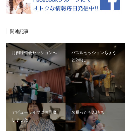
関連記事
月例練習会セッションへ
バズルセッションちょう
ど2年に
デビューライブにお邪魔
名乗ったもん勝ち
しました