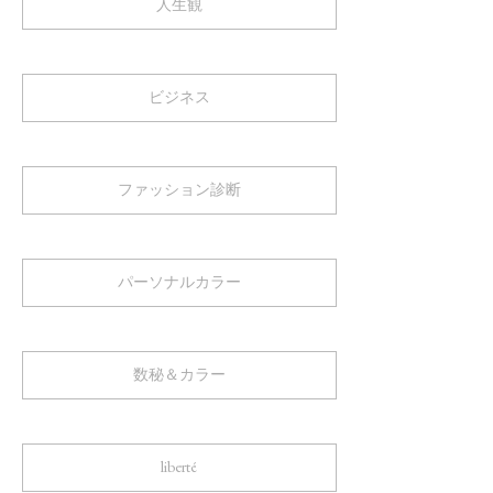
人生観
ビジネス
ファッション診断
パーソナルカラー
数秘＆カラー
liberté