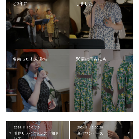
ど2年に
しました
名乗ったもん勝ち
50肩の痛みにも
2024.11.15 01:13
2024.11.13 00:28
着物リメイクドレス、和ド
新作ワンピース
レス