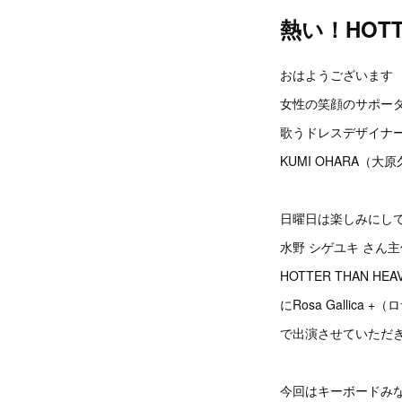
熱い！HOTTE
おはようございます
女性の笑顔のサポー
歌うドレスデザイナ
KUMI OHARA（大
日曜日は楽しみにし
水野 シゲユキ さん
HOTTER THAN HEAVE
にRosa Gallica 
で出演させていただ
今回はキーボードみ