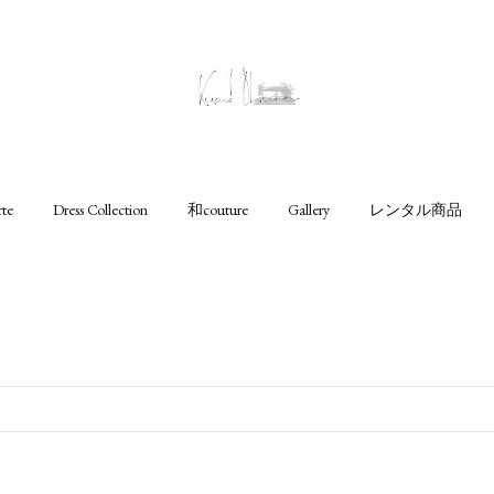
rte
Dress Collection
和couture
Gallery
レンタル商品