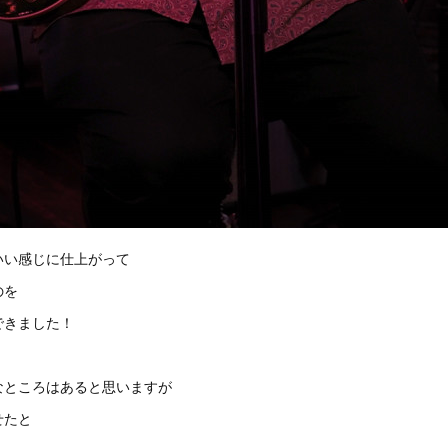
いい感じに仕上がって
のを
できました！
なところはあると思いますが
せたと