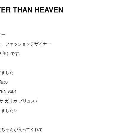
R THAN HEAVEN
ター
ー、ファッションデザイナー
原久美）です。
てました
主催の
N vol.4
+（ロサ ガリカ プリュス）
きました✨
なちゃんが入ってくれて