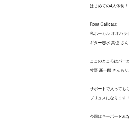
はじめての4人体制！
Rosa Gallicaは
私ボーカル オオハラ
ギター志水 真也 さ
ここのところはパー
牧野 新一郎 さんも
サポートで入っても
プリュスになります
今回はキーボードみ