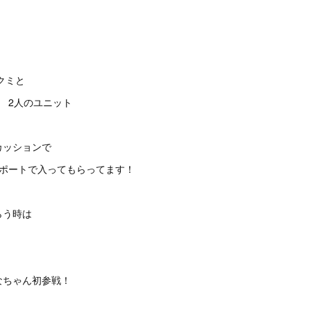
クミと
ん 2人のユニット
カッションで
サポートで入ってもらってます！
らう時は
！
なちゃん初参戦！