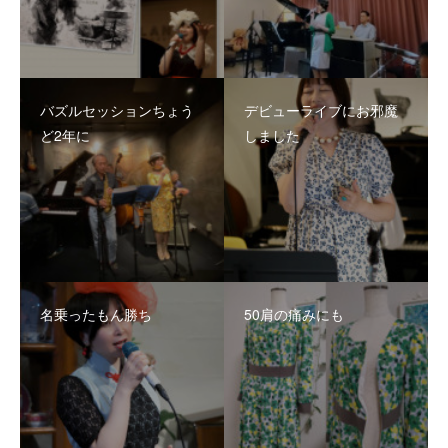
バズルセッションちょう
デビューライブにお邪魔
ど2年に
しました
名乗ったもん勝ち
50肩の痛みにも