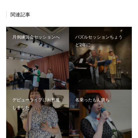
関連記事
月例練習会セッションへ
バズルセッションちょう
ど2年に
デビューライブにお邪魔
名乗ったもん勝ち
しました