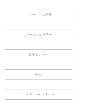
ファッション診断
パーソナルカラー
数秘＆カラー
liberté
kumi ohara dress collection