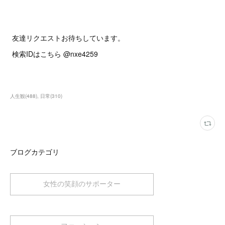
友達リクエストお待ちしています。
検索IDはこちら @nxe4259
人生観
(
488
)
日常
(
310
)
ブログカテゴリ
女性の笑顔のサポーター