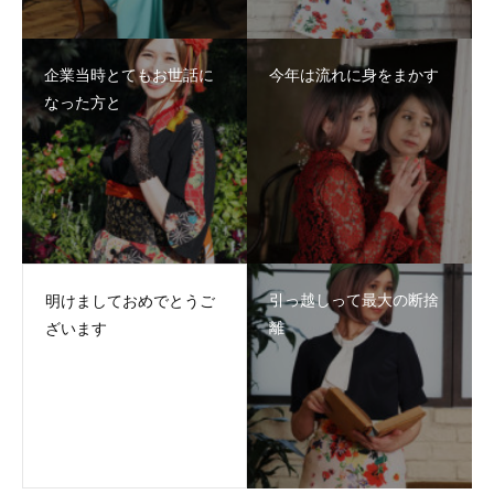
企業当時とてもお世話に
今年は流れに身をまかす
なった方と
引っ越しって最大の断捨
明けましておめでとうご
離
ざいます