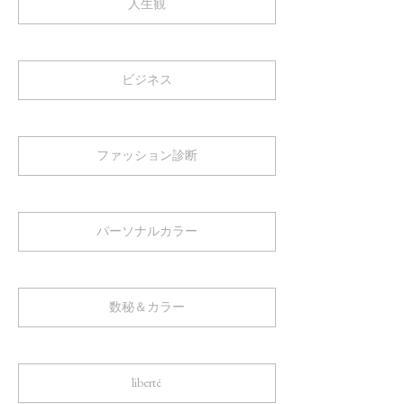
人生観
ビジネス
ファッション診断
パーソナルカラー
数秘＆カラー
liberté