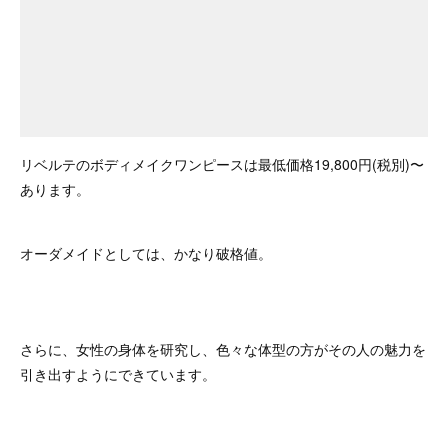
リベルテのボディメイクワンピースは最低価格19,800円(税別)〜
あります。
オーダメイドとしては、かなり破格値。
さらに、女性の身体を研究し、色々な体型の方がその人の魅力を
引き出すようにできています。