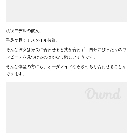
現役モデルの彼女。
手足が長くてスタイル抜群。
そんな彼女は身長に合わせると丈が合わず、自分にぴったりのワ
ンピースを見つけるのはかなり難しいそうです。
そんな体型の方にも、オーダメイドならきっちり合わせることが
できます。