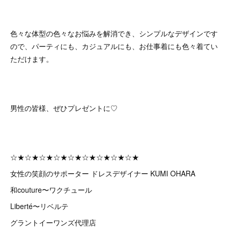
色々な体型の色々なお悩みを解消でき、シンプルなデザインです
ので、パーティにも、カジュアルにも、お仕事着にも色々着てい
ただけます。
男性の皆様、ぜひプレゼントに♡
☆★☆★☆★☆★☆★☆★☆★☆★☆★
女性の笑顔のサポーター ドレスデザイナー KUMI OHARA
和couture〜ワクチュール
Liberté〜リベルテ
グラントイーワンズ代理店