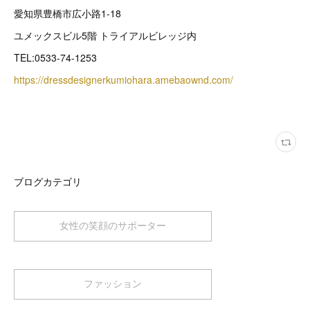
愛知県豊橋市広小路1-18
ユメックスビル5階 トライアルビレッジ内
TEL:0533-74-1253
https://dressdesignerkumiohara.amebaownd.com/
ブログカテゴリ
女性の笑顔のサポーター
ファッション