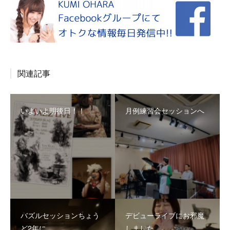
関連記事
いよいよ明後日！！
月例練習会セッションへ
バズルセッションちょう
デビューライブにお邪魔
ど2年に
しました