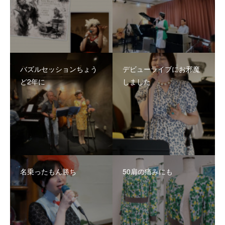
バズルセッションちょう
デビューライブにお邪魔
ど2年に
しました
名乗ったもん勝ち
50肩の痛みにも