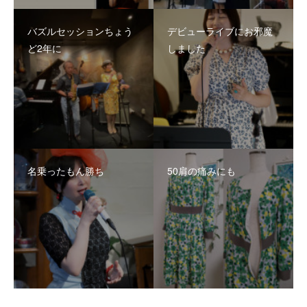
バズルセッションちょう
デビューライブにお邪魔
ど2年に
しました
名乗ったもん勝ち
50肩の痛みにも