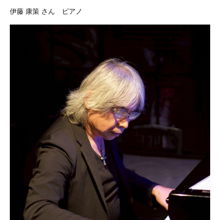
伊藤 康策 さん ピアノ