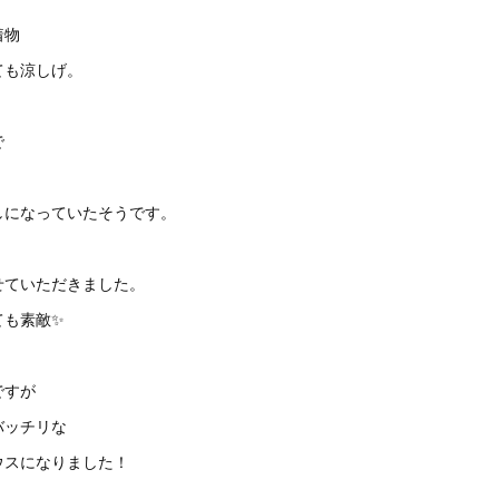
着物
ても涼しげ。
で
く
しになっていたそうです。
せていただきました。
ても素敵✨
ですが
バッチリな
ウスになりました！