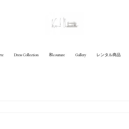
rte
Dress Collection
和couture
Gallery
レンタル商品