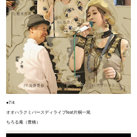
●7/4
オオハラクミバースディライブfeat片桐一篤
ちろる庵（豊橋）