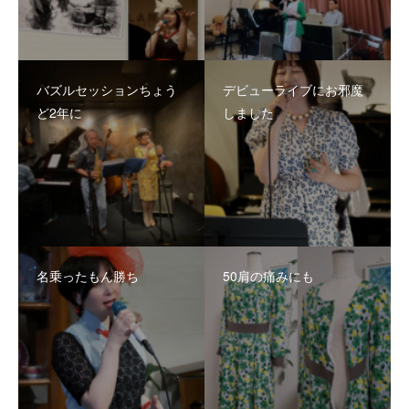
バズルセッションちょう
デビューライブにお邪魔
ど2年に
しました
名乗ったもん勝ち
50肩の痛みにも