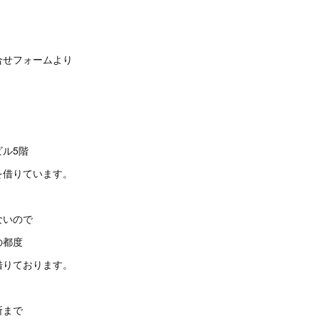
合せフォームより
ル5階
を借りています。
ないので
の都度
借りております。
所まで