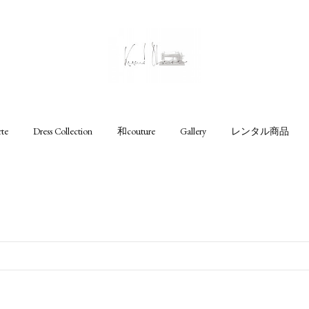
rte
Dress Collection
和couture
Gallery
レンタル商品