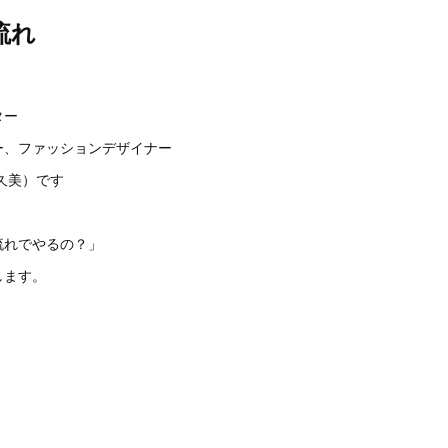
流れ
ター
ー、ファッションデザイナー
原久美）です
流れでやるの？」
します。
。