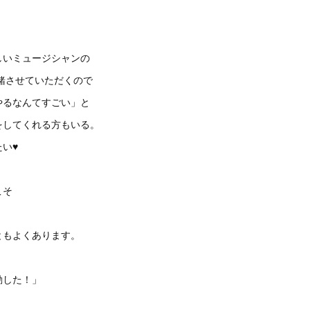
しいミュージシャンの
緒させていただくので
やるなんてすごい」と
をしてくれる方もいる。
い♥
こそ
」
ともよくあります。
動した！」