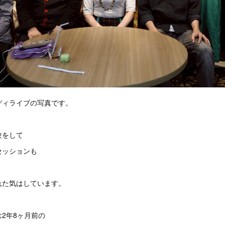
ディライブの写真です。
験をして
セッションも
れた気はしています。
2年8ヶ月前の