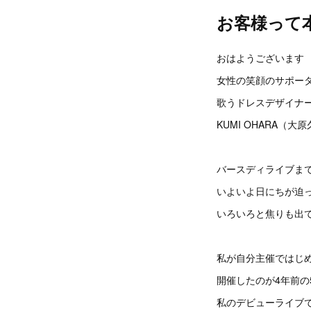
お客様って
おはようございます
女性の笑顔のサポー
歌うドレスデザイナ
KUMI OHARA（大
バースディライブまで
いよいよ日にちが迫
いろいろと焦りも出
私が自分主催ではじ
開催したのが4年前の
私のデビューライブ