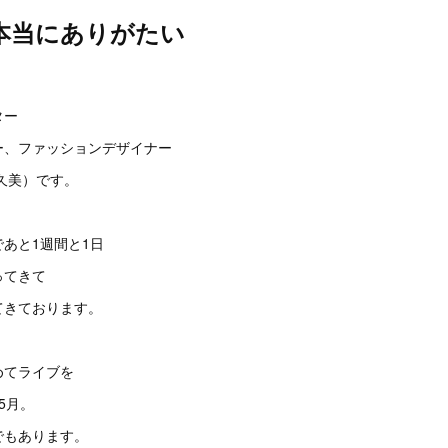
本当にありがたい
ター
ー、ファッションデザイナー
原久美）です。
あと1週間と1日
ってきて
てきております。
めてライブを
5月。
でもあります。