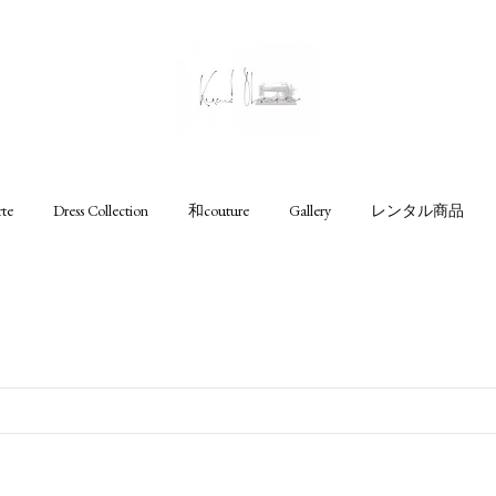
rte
Dress Collection
和couture
Gallery
レンタル商品