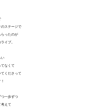
で
クのステージで
もらったのが
のライブ。
らい
ってなくて
いてくださって
す！
ずつ一歩ずつ
て考えて