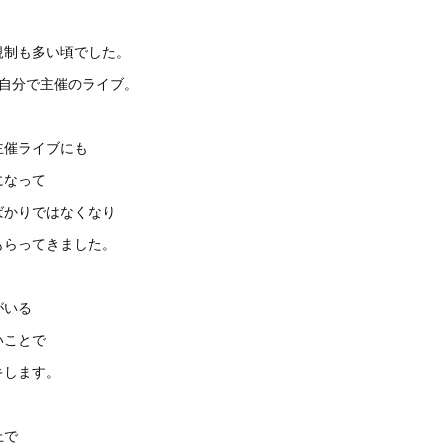
規制も多い頃でした。
で自分で主催のライブ。
主催ライブにも
になって
ばかりではなくなり
もらってきました。
がいる
いことで
キします。
上で