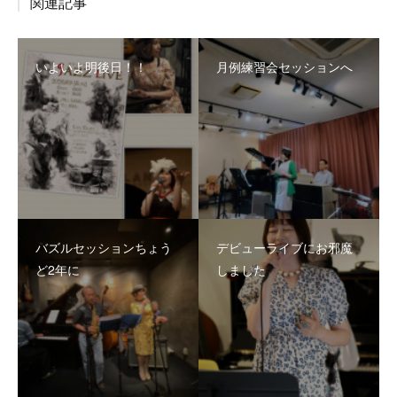
関連記事
いよいよ明後日！！
月例練習会セッションへ
バズルセッションちょう
デビューライブにお邪魔
ど2年に
しました