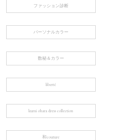
ファッション診断
パーソナルカラー
数秘＆カラー
liberté
kumi ohara dress collection
和couture